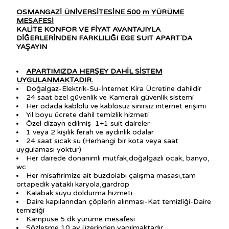
OSMANGAZİ ÜNİVERSİTESİNE 500 m YÜRÜME
MESAFESİ
KALİTE KONFOR VE FİYAT AVANTAJIYLA
DİĞERLERİNDEN FARKLILIĞI EGE SUIT APART`DA
YAŞAYIN
APARTIMIZDA HERŞEY DAHİL SİSTEM
UYGULANMAKTADIR.
Doğalgaz-Elektrik-Su-İnternet Kira Ücretine dahildir
24 saat özel güvenlik ve Kameralı güvenlik sistemi
Her odada kablolu ve kablosuz sınırsız internet erişimi
Yıl boyu ücrete dahil temizlik hizmeti
Özel dizayn edilmiş 1+1 suit daireler
1 veya 2 kişilik ferah ve aydınlık odalar
24 saat sıcak su (Herhangi bir kota veya saat
uygulaması yoktur)
Her dairede donanımlı mutfak,doğalgazlı ocak, banyo,
wc
Her misafirimize ait buzdolabı çalışma masası,tam
ortapedik yataklı karyola,gardrop
Kalabak suyu doldurma hizmeti
Daire kapılarından çöplerin alınması-Kat temizliği-Daire
temizliği
Kampüse 5 dk yürüme mesafesi
Sözleşme 10 ay üzerinden yapılmaktadır