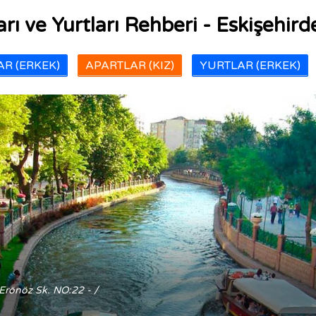
rı ve Yurtları Rehberi - Eskişehirde
R (ERKEK)
APARTLAR (KIZ)
YURTLAR (ERKEK)
 Erönöz Sk. NO:22 - /