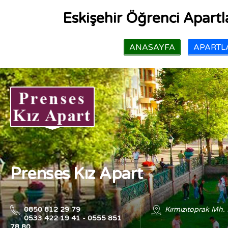
Eskişehir Öğrenci Apartla
ANASAYFA
APARTLA
Prenses Kız Apart
0850 812 29 79
Kırmızıtoprak Mh.
0533 422 19 41 - 0555 851
78 80