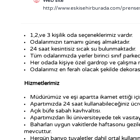
Web site
http://www.eskisehirburada.com/prense
1,2,ve 3 kişilik oda seçeneklerimiz vardır.
Odalarımızın tamamı güneş almaktadır.
24 saat kesintisiz sıcak su bulunmaktadır.
Tüm odalarımızda yerler birinci sınıf parked
Her odada kişiye özel gardrop ve çalışma 
Odalarımız en ferah olacak şekilde dekoras
Hizmetlerimiz
Müdürümüz ve eşi apartta ikamet ettiği için
Apartımızda 24 saat kullanabileceğiniz ücre
Açık büfe sabah kavhvaltısı.
Apartımızdan İki üniversiteyede tek vasıt
Baharları uygun vakitlerde haftasonu gezile
mevcuttur.
Hergün banyo tuvaletler dahil ortal kullanım