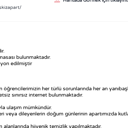
Haritada Görmek için tıklayını
skizapart/
ir.
masası bulunmaktadır.
yon edilmiştir
 öğrencilerimizin her türlü sorunlarında her an yanıbaşl
tsiz sınırsız internet bulunmaktadır.
ayla ulaşım mümkündür.
ri veya dileyenlerin doğum günlerinin apartımızda kutlan
 alanlarında hijyenik temizlik yapılmaktadır.