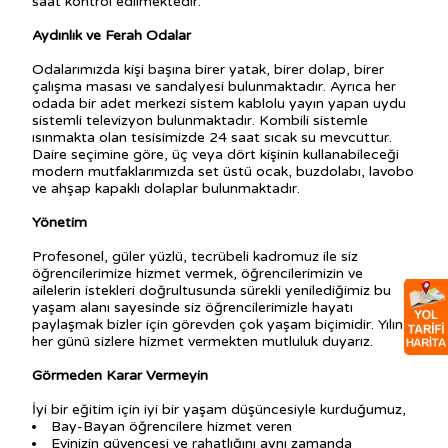
saat kontrol edilmektedir.
Aydınlık ve Ferah Odalar
Odalarımızda kişi başına birer yatak, birer dolap, birer
çalışma masası ve sandalyesi bulunmaktadır. Ayrıca her
odada bir adet merkezi sistem kablolu yayın yapan uydu
sistemli televizyon bulunmaktadır. Kombili sistemle
ısınmakta olan tesisimizde 24 saat sıcak su mevcuttur.
Daire seçimine göre, üç veya dört kişinin kullanabileceği
modern mutfaklarımızda set üstü ocak, buzdolabı, lavobo
ve ahşap kapaklı dolaplar bulunmaktadır.
Yönetim
Profesonel, güler yüzlü, tecrübeli kadromuz ile siz
öğrencilerimize hizmet vermek, öğrencilerimizin ve
ailelerin istekleri doğrultusunda sürekli yenilediğimiz bu
yaşam alanı sayesinde siz öğrencilerimizle hayatı
paylaşmak bizler için görevden çok yaşam biçimidir. Yılın
her günü sizlere hizmet vermekten mutluluk duyarız.
Görmeden Karar Vermeyin
İyi bir eğitim için iyi bir yaşam düşüncesiyle kurduğumuz,
Bay-Bayan öğrencilere hizmet veren
Evinizin güvencesi ve rahatlığını aynı zamanda