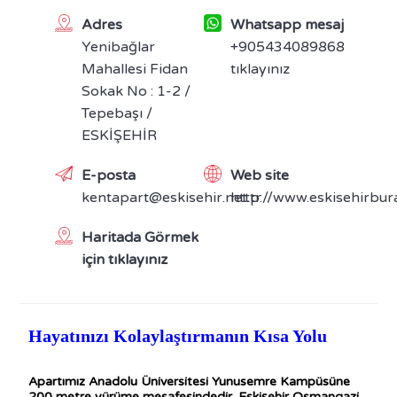
Adres
Whatsapp mesaj
Yenibağlar
+905434089868
Mahallesi Fidan
tıklayınız
Sokak No : 1-2 /
Tepebaşı /
ESKİŞEHİR
E-posta
Web site
kentapart@eskisehir.net.tr
http://www.eskisehirbu
Haritada Görmek
için tıklayınız
Hayatınızı Kolaylaştırmanın Kısa Yolu
Apartımız Anadolu Üniversitesi Yunusemre Kampüsüne
200 metre yürüme mesafesindedir. Eskişehir Osmangazi