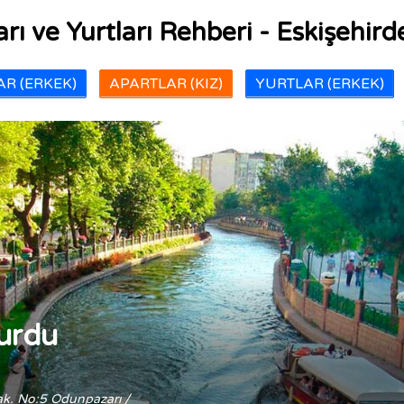
rı ve Yurtları Rehberi - Eskişehirde
R (ERKEK)
APARTLAR (KIZ)
YURTLAR (ERKEK)
Yurdu
k. No:5 Odunpazarı /