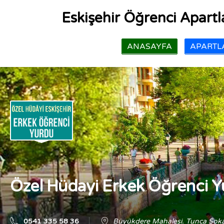
Eskişehir Öğrenci Apartla
ANASAYFA
APARTLA
Özel Hüdayi Erkek Öğrenci 
0541 335 58 36
Büyükdere Mahalesi. Tunca Soka