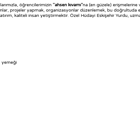
arımızla, öğrencilerimizin
"ahsen kıvamı"
na (en güzele) erişmelerine v
ramlar, projeler yapmak, organizasyonlar düzenlemek, bu doğrultuda e
 yatırım, kaliteli insan yetiştirmektir. Özel Hüdayi Eskişehir Yurdu,
am yemeği