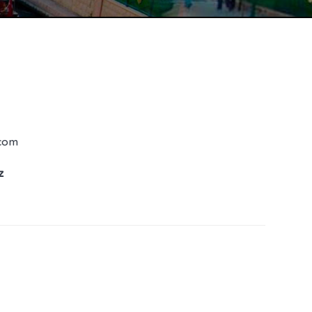
.com
z