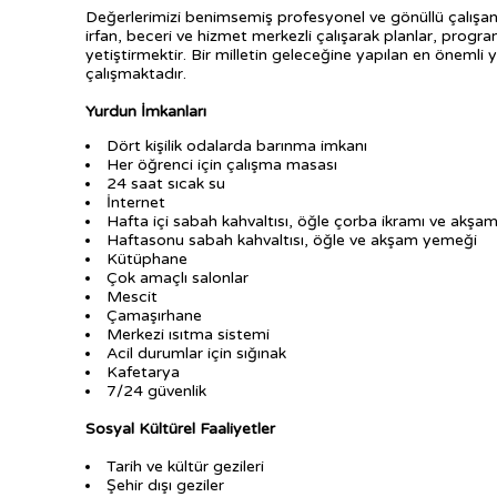
Değerlerimizi benimsemiş profesyonel ve gönüllü çalışanl
irfan, beceri ve hizmet merkezli çalışarak planlar, prog
yetiştirmektir. Bir milletin geleceğine yapılan en önemli
çalışmaktadır.
Yurdun İmkanları
Dört kişilik odalarda barınma imkanı
Her öğrenci için çalışma masası
24 saat sıcak su
İnternet
Hafta içi sabah kahvaltısı, öğle çorba ikramı ve akş
Haftasonu sabah kahvaltısı, öğle ve akşam yemeği
Kütüphane
Çok amaçlı salonlar
Mescit
Çamaşırhane
Merkezi ısıtma sistemi
Acil durumlar için sığınak
Kafetarya
7/24 güvenlik
Sosyal Kültürel Faaliyetler
Tarih ve kültür gezileri
Şehir dışı geziler