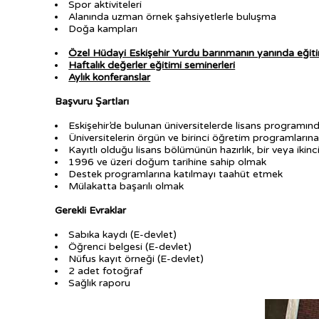
Spor aktiviteleri
Alanında uzman örnek şahsiyetlerle buluşma
Doğa kampları
Özel Hüdayi Eskişehir Yurdu barınmanın yanında eğit
Haftalık değerler eğitimi seminerleri
Aylık konferanslar
Başvuru Şartları
Eskişehir’de bulunan üniversitelerde lisans programınd
Üniversitelerin örgün ve birinci öğretim programlarına
Kayıtlı olduğu lisans bölümünün hazırlık, bir veya ikinc
1996 ve üzeri doğum tarihine sahip olmak
Destek programlarına katılmayı taahüt etmek
Mülakatta başarılı olmak
Gerekli Evraklar
Sabıka kaydı (E-devlet)
Öğrenci belgesi (E-devlet)
Nüfus kayıt örneği (E-devlet)
2 adet fotoğraf
Sağlık raporu