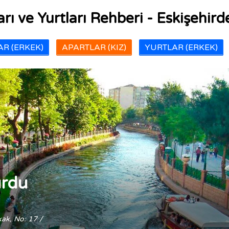
rı ve Yurtları Rehberi - Eskişehirde
R (ERKEK)
APARTLAR (KIZ)
YURTLAR (ERKEK)
urdu
kak, No: 17 /