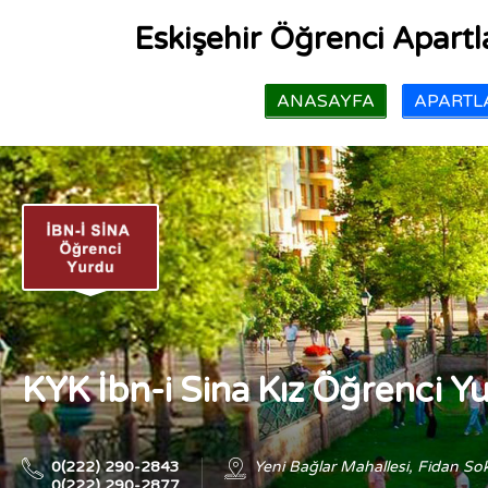
Eskişehir Öğrenci Apartla
ANASAYFA
APARTLA
KYK İbn-i Sina Kız Öğrenci Y
0(222) 290-2843
Yeni Bağlar Mahallesi, Fidan So
0(222) 290-2877