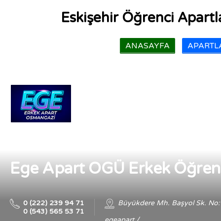
Eskişehir Öğrenci Apartla
ANASAYFA
APARTLA
Ege Apart OGÜ Erkek Öğren
0 (222) 239 94 71
Büyükdere Mh. Başyol Sk. No:
0 (543) 565 53 71
egeapart /