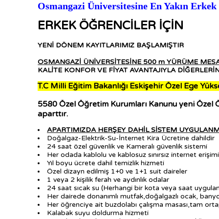
Osmangazi Üniversitesine En Yakın Erkek
ERKEK ÖĞRENCİLER İÇİN
YENİ DÖNEM KAYITLARIMIZ BAŞLAMIŞTIR
OSMANGAZİ ÜNİVERSİTESİNE 500 m YÜRÜME MESA
KALİTE KONFOR VE FİYAT AVANTAJIYLA DİĞERLERİN
T.C Milli Eğitim Bakanlığı Eskişehir Özel Ege Yü
5580 Özel Öğretim Kurumları Kanunu yeni Özel Öğ
aparttır.
APARTIMIZDA HERŞEY DAHİL SİSTEM UYGULANM
Doğalgaz-Elektrik-Su-İnternet Kira Ücretine dahildir
24 saat özel güvenlik ve Kameralı güvenlik sistemi
Her odada kablolu ve kablosuz sınırsız internet erişim
Yıl boyu ücrete dahil temizlik hizmeti
Özel dizayn edilmiş 1+0 ve 1+1 suit daireler
1 veya 2 kişilik ferah ve aydınlık odalar
24 saat sıcak su (Herhangi bir kota veya saat uygula
Her dairede donanımlı mutfak,doğalgazlı ocak, bany
Her öğrenciye ait buzdolabı çalışma masası,tam orta
Kalabak suyu doldurma hizmeti