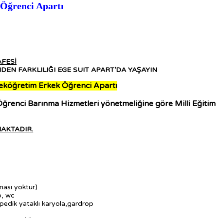
 Öğrenci Apartı
FESİ
DEN FARKLILIĞI EGE SUIT APART’DA YAŞAYIN
kseköğretim Erkek Öğrenci Apartı
renci Barınma Hizmetleri yönetmeliğine göre Milli Eğitim B
AKTADIR.
i
ması yoktur)
o, wc
pedik yataklı karyola,gardrop